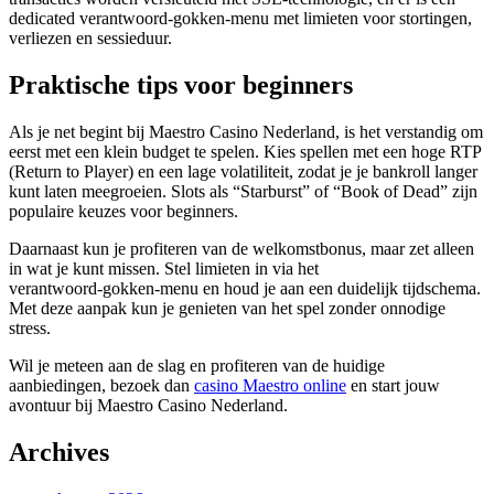
dedicated verantwoord‑gokken‑menu met limieten voor stortingen,
verliezen en sessieduur.
Praktische tips voor beginners
Als je net begint bij Maestro Casino Nederland, is het verstandig om
eerst met een klein budget te spelen. Kies spellen met een hoge RTP
(Return to Player) en een lage volatiliteit, zodat je je bankroll langer
kunt laten meegroeien. Slots als “Starburst” of “Book of Dead” zijn
populaire keuzes voor beginners.
Daarnaast kun je profiteren van de welkomstbonus, maar zet alleen
in wat je kunt missen. Stel limieten in via het
verantwoord‑gokken‑menu en houd je aan een duidelijk tijdschema.
Met deze aanpak kun je genieten van het spel zonder onnodige
stress.
Wil je meteen aan de slag en profiteren van de huidige
aanbiedingen, bezoek dan
casino Maestro online
en start jouw
avontuur bij Maestro Casino Nederland.
Archives