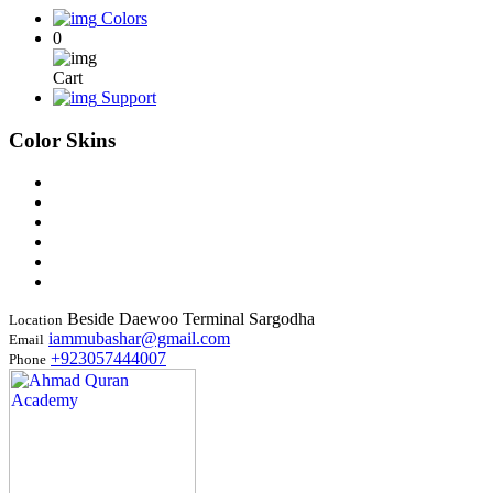
Colors
0
Cart
Support
Color Skins
Beside Daewoo Terminal Sargodha
Location
iammubashar@gmail.com
Email
+923057444007
Phone