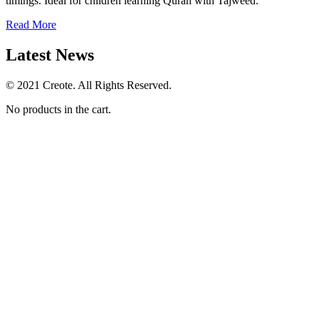
timings. Ideal for children learning Quran with Tajweed.
Read More
Latest News
© 2021 Creote. All Rights Reserved.
No products in the cart.