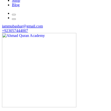
Shop
Blog
iammubashar@gmail.com
+923057444007