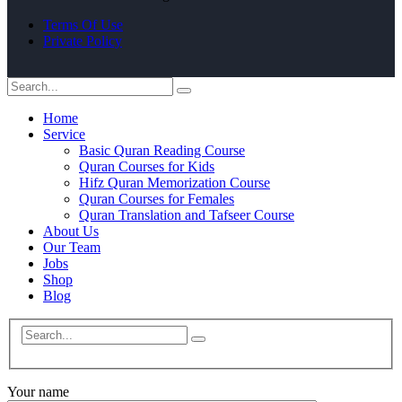
Terms Of Use
Private Policy
Home
Service
Basic Quran Reading Course
Quran Courses for Kids
Hifz Quran Memorization Course
Quran Courses for Females
Quran Translation and Tafseer Course
About Us
Our Team
Jobs
Shop
Blog
Your name