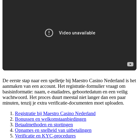
De eerste stap naar een spelletje bij Maestro Casino Nederland is het
aanmaken van een account. Het registratie‑formulier vraagt om
basisinformatie: naam, e‑mailadres, geboortedatum en een veilig
wachtwoord. Het proces duurt meestal niet langer dan een paar
minuten, tenzij je extra verificatie‑documenten moet uploaden.
Registratie bij Maestro Casino Nederland
Bonussen en welkomstaanbiedingen
Betaalmethoden en stortingen
Opnames en snelheid van uitbetalingen
Verificatie en KYC-procedures