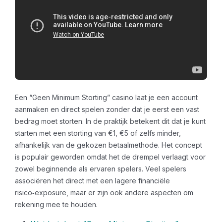
Een “Geen Minimum Storting” casino laat je een account
aanmaken en direct spelen zonder dat je eerst een vast
bedrag moet storten. In de praktijk betekent dit dat je kunt
starten met een storting van €1, €5 of zelfs minder,
afhankelijk van de gekozen betaalmethode. Het concept
is populair geworden omdat het de drempel verlaagt voor
zowel beginnende als ervaren spelers. Veel spelers
associëren het direct met een lagere financiële
risico‑exposure, maar er zijn ook andere aspecten om
rekening mee te houden.