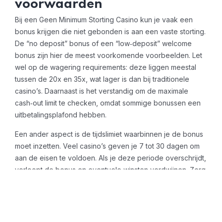
voorwaarden
Bij een Geen Minimum Storting Casino kun je vaak een
bonus krijgen die niet gebonden is aan een vaste storting.
De “no deposit” bonus of een “low‑deposit” welcome
bonus zijn hier de meest voorkomende voorbeelden. Let
wel op de wagering requirements: deze liggen meestal
tussen de 20x en 35x, wat lager is dan bij traditionele
casino’s. Daarnaast is het verstandig om de maximale
cash‑out limit te checken, omdat sommige bonussen een
uitbetalingsplafond hebben.
Een ander aspect is de tijdslimiet waarbinnen je de bonus
moet inzetten. Veel casino’s geven je 7 tot 30 dagen om
aan de eisen te voldoen. Als je deze periode overschrijdt,
verloopt de bonus en eventuele winsten verdwijnen. Zorg
dus dat je de bonusvoorwaarden grondig doorleest
voordat je begint met spelen.
Belangrijke criteria bij het