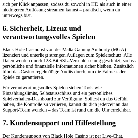
sich per Klick anpassen, sodass du sowohl in HD als auch in einer
niedrigeren Auflösung streamen kannst – praktisch, wenn du
unterwegs bist.
6. Sicherheit, Lizenz und
verantwortungsvolles Spielen
Black Hole Casino ist von der Malta Gaming Authority (MGA)
lizenziert und unterliegt strengen Auflagen zum Spielerschutz. Alle
Daten werden durch 128‑Bit SSL‑Verschlüsselung geschützt, sodass
persönliche und finanzielle Informationen sicher bleiben. Zusätzlich
führt das Casino regelmäßige Audits durch, um die Fairness der
Spiele zu garantieren.
Für verantwortungsvolles Spielen stehen Tools wie
Einzahlungslimits, Selbstausschluss und ein persönliches
Spielverhalten‑Dashboard zur Verfügung. Solltest du das Gefühl
haben, die Kontrolle zu verlieren, kannst du dich jederzeit an das
Support‑Team wenden – das Team ist rund um die Uhr erreichbar.
7. Kundensupport und Hilfestellung
Der Kundensupport von Black Hole Casino ist per Live‑Chat,