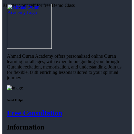
Register your self for free Demo Class
Ahmad Quran Academy offers personalized online Quran
learning for all ages, with expert tutors guiding you through
Quranic recitation, memorization, and understanding. Join us
for flexible, faith-enriching lessons tailored to your spiritual
journey.
Need Help?
Free Consultation
Information