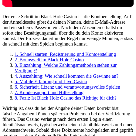
Der erste Schritt im Black Hole Casino ist die Kontoerstellung. Auf
der Anmeldeseite gibst du deinen Namen, deine E‑Mail‑Adresse
und ein sicheres Passwort ein. Nach dem Absenden erhältst du
sofort eine Bestätigungsmail, über die du dein Konto aktivieren
kannst. Der Prozess dauert in der Regel nur wenige Minuten, sodass
du schnell mit dem Spielen beginnen kannst.
1. Schnell starten: Registrierung und Kontoerstellung
2. Bonuswelt im Black Hole Casino
3. Einzahlung: Welche Zahlungsmethoden stehen zur
Verfügung?
4. Auszahlung: Wie schnell kommen die Gewinne an?
5. Mobile Erfahrung und Live‑Casino
6. Sicherheit, Lizenz und verantwortungsvolles Spielen
7. Kundensupport und Hilfestellung
8. Fazit: Ist Black Hole Casino das Richtige für dich?
Wichtig ist, dass du bei der Angabe deiner Daten korrekt bist –
falsche Angaben können später zu Problemen bei der Verifizierung
führen. Das Casino verlangt nach dem ersten Login einen
Identitätsnachweis, typischerweise einen Lichtbildausweis und einen
Adressnachweis. Sobald diese Dokumente hochgeladen und geprüft
wurden, ist dein Konto vollständig freigeschaltet.