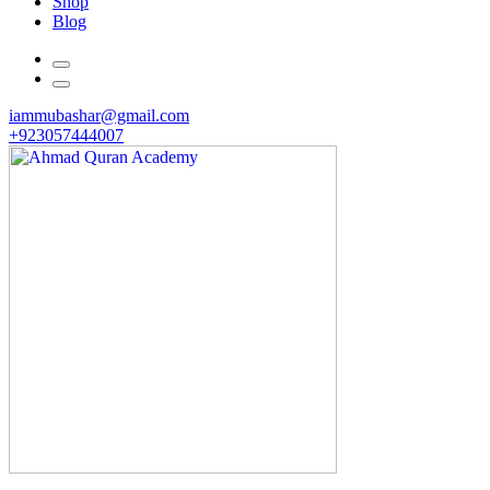
Shop
Blog
iammubashar@gmail.com
+923057444007