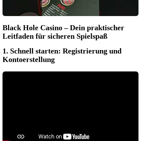
Black Hole Casino – Dein praktischer
Leitfaden für sicheren Spielspaß
1. Schnell starten: Registrierung und
Kontoerstellung