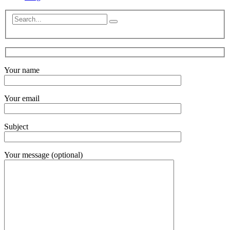
Your name
Your email
Subject
Your message (optional)