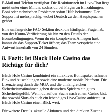
E‑Mail und Telefon verfügbar. Die Reaktionszeit im Live‑Chat liegt
meist unter einer Minute, sodass du bei Fragen zu Einzahlungen,
Boni oder technischen Problemen sofort Hilfe bekommst. Der
Support ist mehrsprachig, wobei Deutsch zu den Hauptsprachen
gehört.
Eine umfangreiche FAQ‑Sektion deckt die häufigsten Fragen ab,
von der Konto‑Verifizierung bis hin zu den Details der
Bonusbedingungen. Wenn du ein komplexeres Anliegen hast,
kannst du das Support‑Ticket öffnen; das Team verspricht eine
Antwort innerhalb von 24 Stunden.
8. Fazit: Ist Black Hole Casino das
Richtige für dich?
Black Hole Casino kombiniert ein attraktives Bonuspaket, schnelle
Ein- und Auszahlungen sowie eine moderne mobile Plattform. Die
Lizenzierung durch die MGA und die umfangreichen
Sicherheitsmaßnahmen geben deutschen Spielern ein gutes
Sicherheitsgefühl. Wenn du auf der Suche nach einem Casino bist,
das sowohl Slots als auch ein lebendiges Live‑Casino anbietet, ist
Black Hole Casino einen Blick wert.
Für weitere Details, aktuelle Aktionen und den direkten Zugang