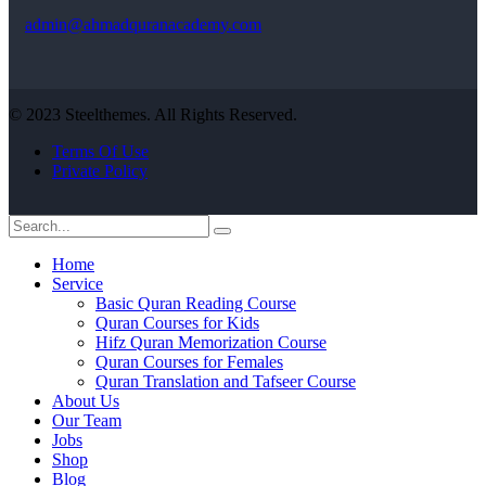
admin@ahmadquranacademy.com
© 2023 Steelthemes. All Rights Reserved.
Terms Of Use
Private Policy
Home
Service
Basic Quran Reading Course
Quran Courses for Kids
Hifz Quran Memorization Course
Quran Courses for Females
Quran Translation and Tafseer Course
About Us
Our Team
Jobs
Shop
Blog