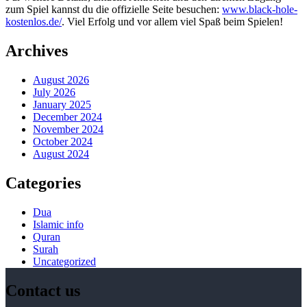
zum Spiel kannst du die offizielle Seite besuchen:
www.black-hole-
kostenlos.de/
. Viel Erfolg und vor allem viel Spaß beim Spielen!
Archives
August 2026
July 2026
January 2025
December 2024
November 2024
October 2024
August 2024
Categories
Dua
Islamic info
Quran
Surah
Uncategorized
Contact us