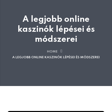
A legjobb online
kaszinók lépései és
módszerei
HOME
A LEGJOBB ONLINE KASZINÓK LÉPÉSEI ÉS MÓDSZEREI