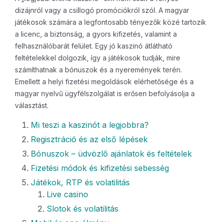
dizájnról vagy a csillogó promóciókról szól. A magyar
játékosok számára a legfontosabb tényezők közé tartozik
a licenc, a biztonság, a gyors kifizetés, valamint a
felhasználóbarát felület. Egy jó kaszinó átlátható
feltételekkel dolgozik, így a játékosok tudják, mire
számíthatnak a bónuszok és a nyeremények terén.
Emellett a helyi fizetési megoldások elérhetősége és a
magyar nyelvű ügyfélszolgálat is erősen befolyásolja a
választást.
Mi teszi a kaszinót a legjobbra?
Regisztráció és az első lépések
Bónuszok – üdvözlő ajánlatok és feltételek
Fizetési módok és kifizetési sebesség
Játékok, RTP és volatilitás
Live casino
Slotok és volatilitás