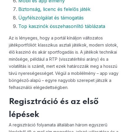
Mobil és app élmény
Biztonság, licenc és felelős játék
Ügyfélszolgálat és támogatás
Top kaszinók összehasonlító táblázata
Az is lényeges, hogy a portál kínáljon változatos
játékportfóliót: klasszikus asztali játékok, modern slotok,
élő kaszinó és akár sportfogadás is. A játékok technikai
minősége, például a RTP (visszatérítési arány) és a
volatilitás is számít, mert ezek határozzák meg a hosszú
távú nyereségességet. Végül a mobilélmény – app vagy
böngésző‑alapú – egyre nagyobb szerepet játszik a
felhasználói elégedettségben.
Regisztráció és az első
lépések
A regisztráció folyamata általában három egyszerű
lépésből áll: e‑mail cím megadása, jelszó választása és a